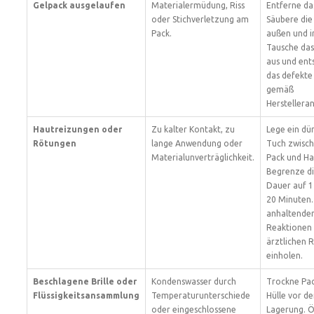
Gelpack ausgelaufen
Materialermüdung, Riss
Entferne da
oder Stichverletzung am
Säubere die
Pack.
außen und i
Tausche das
aus und ent
das defekte
gemäß
Herstellera
Hautreizungen oder
Zu kalter Kontakt, zu
Lege ein dü
Rötungen
lange Anwendung oder
Tuch zwisc
Materialunverträglichkeit.
Pack und Ha
Begrenze d
Dauer auf 1
20 Minuten.
anhaltende
Reaktionen
ärztlichen 
einholen.
Beschlagene Brille oder
Kondenswasser durch
Trockne Pac
Flüssigkeitsansammlung
Temperaturunterschiede
Hülle vor de
oder eingeschlossene
Lagerung. Ö