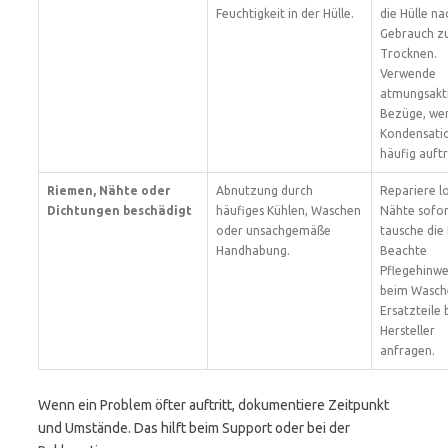
Feuchtigkeit in der Hülle.
die Hülle na
Gebrauch 
Trocknen.
Verwende
atmungsakt
Bezüge, we
Kondensati
häufig auftr
Riemen, Nähte oder
Abnutzung durch
Repariere l
Dichtungen beschädigt
häufiges Kühlen, Waschen
Nähte sofor
oder unsachgemäße
tausche die 
Handhabung.
Beachte
Pflegehinwe
beim Wasch
Ersatzteile
Hersteller
anfragen.
Wenn ein Problem öfter auftritt, dokumentiere Zeitpunkt
und Umstände. Das hilft beim Support oder bei der