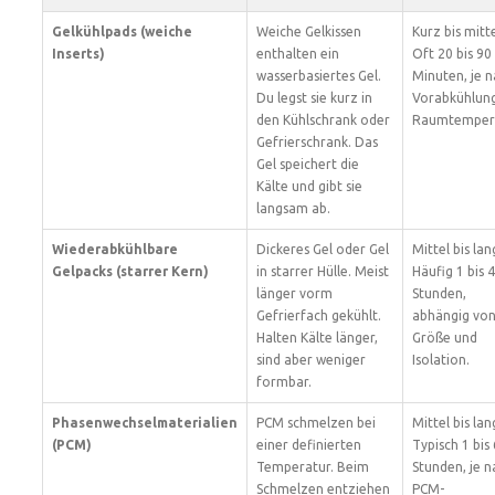
Gelkühlpads (weiche
Weiche Gelkissen
Kurz bis mitte
Inserts)
enthalten ein
Oft 20 bis 90
wasserbasiertes Gel.
Minuten, je 
Du legst sie kurz in
Vorabkühlun
den Kühlschrank oder
Raumtempera
Gefrierschrank. Das
Gel speichert die
Kälte und gibt sie
langsam ab.
Wiederabkühlbare
Dickeres Gel oder Gel
Mittel bis lan
Gelpacks (starrer Kern)
in starrer Hülle. Meist
Häufig 1 bis 4
länger vorm
Stunden,
Gefrierfach gekühlt.
abhängig vo
Halten Kälte länger,
Größe und
sind aber weniger
Isolation.
formbar.
Phasenwechselmaterialien
PCM schmelzen bei
Mittel bis lan
(PCM)
einer definierten
Typisch 1 bis 
Temperatur. Beim
Stunden, je n
Schmelzen entziehen
PCM-