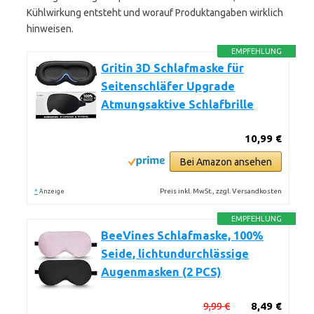
Kühlwirkung entsteht und worauf Produktangaben wirklich
hinweisen.
EMPFEHLUNG
Gritin 3D Schlafmaske für
Seitenschläfer Upgrade
Atmungsaktive Schlafbrille
10,99 €
Bei Amazon ansehen
*
Preis inkl. MwSt., zzgl. Versandkosten
Anzeige
EMPFEHLUNG
BeeVines Schlafmaske, 100%
Seide, lichtundurchlässige
Augenmasken (2 PCS)
9,99 €
8,49 €