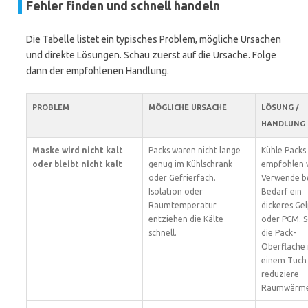
Fehler finden und schnell handeln
Die Tabelle listet ein typisches Problem, mögliche Ursachen
und direkte Lösungen. Schau zuerst auf die Ursache. Folge
dann der empfohlenen Handlung.
PROBLEM
MÖGLICHE URSACHE
LÖSUNG /
HANDLUNG
Maske wird nicht kalt
Packs waren nicht lange
Kühle Packs
oder bleibt nicht kalt
genug im Kühlschrank
empfohlen v
oder Gefrierfach.
Verwende b
Isolation oder
Bedarf ein
Raumtemperatur
dickeres Ge
entziehen die Kälte
oder PCM. 
schnell.
die Pack-
Oberfläche 
einem Tuch
reduziere
Raumwärme