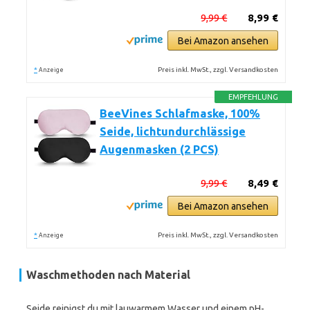
9,99 €
8,99 €
Bei Amazon ansehen
*
Preis inkl. MwSt., zzgl. Versandkosten
Anzeige
EMPFEHLUNG
BeeVines Schlafmaske, 100%
Seide, lichtundurchlässige
Augenmasken (2 PCS)
9,99 €
8,49 €
Bei Amazon ansehen
*
Preis inkl. MwSt., zzgl. Versandkosten
Anzeige
Waschmethoden nach Material
Seide reinigst du mit lauwarmem Wasser und einem pH-