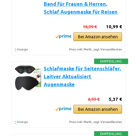
Band für Frauen & Herren,
Schlaf Augenmaske für Reisen
16,99 €
10,99 €
Bei Amazon ansehen
*
Preis inkl. MwSt., zzgl. Versandkosten
Anzeige
EMPFEHLUNG
Schlafmaske für Seitenschläfer,
Laitver Aktualisiert
Augenmaske
6,99 €
5,37 €
Bei Amazon ansehen
*
Preis inkl. MwSt., zzgl. Versandkosten
Anzeige
EMPFEHLUNG