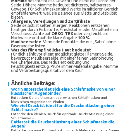
Momme
beschreibt das Gewicht und damit die Dichte der
Seide. Höhere Momme bedeutet dichteres, haltbareres
Gewebe. Für Schlafmasken sind Werte im mittleren Bereich
empfehlenswert, weil sie Balance aus Glätte und Stabilität
bieten.
Allergene, Veredlungen und Zertifikate
Seide selbst ist selten allergen. Reaktionen entstehen
häufiger durch Farbstoffe, Finishstoffe oder Metallteile am
Verschluss. Achte auf
OEKO-TEX
oder vergleichbare
Nachweise und auf die klare Angabe
100 %
Maulbeerseide
. Vermeide Produkte, die nur „Satin“ ohne
Faserangabe listen.
Was das für empfindliche Haut bedeutet
Für dich zählt vor allem: möglichst glatte Filament-Seide,
bevorzugt Maulbeerseide, mit einer feinen Satinbindung
wie Charmeuse. Das reduziert Reibung und
Feuchtigkeitsentzug. Prüfe immer Materialangabe, Momme
und Verarbeitungsqualität vor dem Kauf.
Ähnliche Beiträge:
Worin unterscheidet sich eine Schlafmaske von einer
klassischen Augenbinde?
Entdecken Sie die Unterschiede zwischen Schlafmasken und
klassischen Augenbinden! Finden...
Wie viel Druck ist ideal für die Druckentlastung einer
Schlafmaske?
Entdecke den idealen Druck für optimale Druckentlastung einer
Schlafmaske –...
Entlastet die Druckentlastung einer Schlafmaske die
Augen?
Entdecke, wie eine Druckentlastung bei Schlafmasken deine Augen