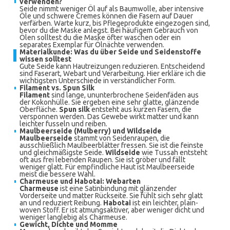
verwenden?
Seide nimmt weniger Öl auf als Baumwolle, aber intensive
Öle und schwere Cremes können die Fasern auf Dauer
verfärben. Warte kurz, bis Pflegeprodukte eingezogen sind,
bevor du die Maske anlegst. Bei häufigem Gebrauch von
Ölen solltest du die Maske öfter waschen oder ein
separates Exemplar für Ölnächte verwenden.
Materialkunde: Was du über Seide und Seidenstoffe
wissen solltest
Gute Seide kann Hautreizungen reduzieren. Entscheidend
sind Faserart, Webart und Verarbeitung. Hier erkläre ich die
wichtigsten Unterschiede in verständlicher Form.
Filament vs. Spun Silk
Filament
sind lange, ununterbrochene Seidenfäden aus
der Kokonhülle. Sie ergeben eine sehr glatte, glänzende
Oberfläche.
Spun silk
entsteht aus kurzen Fasern, die
versponnen werden. Das Gewebe wirkt matter und kann
leichter fusseln und reiben.
Maulbeerseide (Mulberry) und Wildseide
Maulbeerseide
stammt von Seidenraupen, die
ausschließlich Maulbeerblätter fressen. Sie ist die feinste
und gleichmäßigste Seide.
Wildseide
wie Tussah entsteht
oft aus frei lebenden Raupen. Sie ist gröber und fällt
weniger glatt. Für empfindliche Haut ist Maulbeerseide
meist die bessere Wahl.
Charmeuse und Habotai: Webarten
Charmeuse
ist eine Satinbindung mit glänzender
Vorderseite und matter Rückseite. Sie fühlt sich sehr glatt
an und reduziert Reibung.
Habotai
ist ein leichter, plain-
woven Stoff. Er ist atmungsaktiver, aber weniger dicht und
weniger langlebig als Charmeuse.
Gewicht, Dichte und Momme