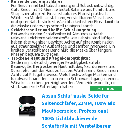
Reisende und Vielschläfer
Für Reisen sind Lichtabschirmung und Robustheit wichtig.
Gute Seide mit 19 Momme bietet Balance aus Komfort und
Strapazierfähigkeit. Ein verstaubares Etui ist praktisch.
Wähle ein Modell mit stabilem, verstellbarem Verschluss
und guter Nahtfestigkeit. Waschbarkeit ist ein Plus, damit du
die Maske unterwegs schnell reinigen kannst.
Schichtarbeiter und heiße Schlafumgebung
Bei wechselnden Schlafzeiten ist Atmungsaktivität
relevant. Leichtere Seidenstoffe wie Habotai sind luftiger,
haben aber weniger Gewicht. Achte auf eine Kombination
aus atmungsaktiver Außenlage und sanfter Innenlage. Ein
breites, verstellbares Band hilft, die Maske über längere
Phasen bequem zu tragen.
Trockene Haut und Pflegekompatibilität
Seide nimmt deutlich weniger Feuchtigkeit auf als
Baumwolle. Bei trockener Haut hilft das, Nachtcremes und
Seren eher auf der Haut zu lassen. Wähle reine Seide innen.
Achte auf Pflegehinweise. Viele hochwertige Masken sind
handwaschbar oder can in einem Schonwaschgang in einem
Wäschesäckchen gereinigt werden. Vermeide Modelle, die
stark saugende Futterlagen haben.
EMPFEHLUNG
Aosun Schlafmaske Seide für
Seitenschläfer, 22MM, 100% Bio
Maulbeerseide, Professional
100% Lichtblockierende
Schlafbrille mit Verstellbarem