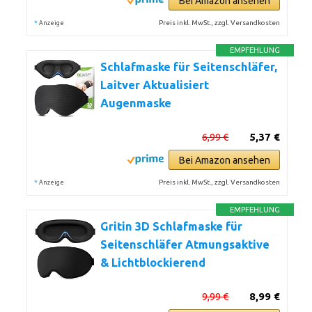
Bei Amazon ansehen
*
Preis inkl. MwSt., zzgl. Versandkosten
Anzeige
EMPFEHLUNG
Schlafmaske für Seitenschläfer,
Laitver Aktualisiert
Augenmaske
6,99 €
5,37 €
Bei Amazon ansehen
*
Preis inkl. MwSt., zzgl. Versandkosten
Anzeige
EMPFEHLUNG
Gritin 3D Schlafmaske für
Seitenschläfer Atmungsaktive
& Lichtblockierend
9,99 €
8,99 €