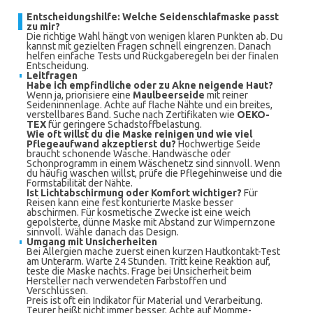
Entscheidungshilfe: Welche Seidenschlafmaske passt
zu mir?
Die richtige Wahl hängt von wenigen klaren Punkten ab. Du
kannst mit gezielten Fragen schnell eingrenzen. Danach
helfen einfache Tests und Rückgaberegeln bei der finalen
Entscheidung.
Leitfragen
Habe ich empfindliche oder zu Akne neigende Haut?
Wenn ja, priorisiere eine
Maulbeerseide
mit reiner
Seideninnenlage. Achte auf flache Nähte und ein breites,
verstellbares Band. Suche nach Zertifikaten wie
OEKO-
TEX
für geringere Schadstoffbelastung.
Wie oft willst du die Maske reinigen und wie viel
Pflegeaufwand akzeptierst du?
Hochwertige Seide
braucht schonende Wäsche. Handwäsche oder
Schonprogramm in einem Wäschenetz sind sinnvoll. Wenn
du häufig waschen willst, prüfe die Pflegehinweise und die
Formstabilität der Nähte.
Ist Lichtabschirmung oder Komfort wichtiger?
Für
Reisen kann eine fest konturierte Maske besser
abschirmen. Für kosmetische Zwecke ist eine weich
gepolsterte, dünne Maske mit Abstand zur Wimpernzone
sinnvoll. Wähle danach das Design.
Umgang mit Unsicherheiten
Bei Allergien mache zuerst einen kurzen Hautkontakt-Test
am Unterarm. Warte 24 Stunden. Tritt keine Reaktion auf,
teste die Maske nachts. Frage bei Unsicherheit beim
Hersteller nach verwendeten Farbstoffen und
Verschlüssen.
Preis ist oft ein Indikator für Material und Verarbeitung.
Teurer heißt nicht immer besser. Achte auf Momme-