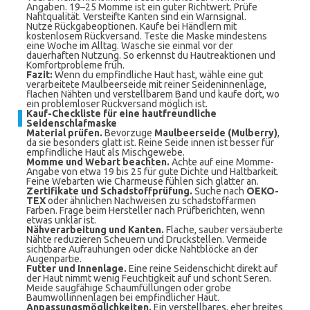
Angaben. 19–25 Momme ist ein guter Richtwert. Prüfe
Nahtqualität. Versteifte Kanten sind ein Warnsignal.
Nutze Rückgabeoptionen. Kaufe bei Händlern mit
kostenlosem Rückversand. Teste die Maske mindestens
eine Woche im Alltag. Wasche sie einmal vor der
dauerhaften Nutzung. So erkennst du Hautreaktionen und
Komfortprobleme früh.
Fazit:
Wenn du empfindliche Haut hast, wähle eine gut
verarbeitete Maulbeerseide mit reiner Seideninnenlage,
flachen Nähten und verstellbarem Band und kaufe dort, wo
ein problemloser Rückversand möglich ist.
Kauf-Checkliste für eine hautfreundliche
Seidenschlafmaske
Material prüfen.
Bevorzuge
Maulbeerseide (Mulberry)
,
da sie besonders glatt ist. Reine Seide innen ist besser für
empfindliche Haut als Mischgewebe.
Momme und Webart beachten.
Achte auf eine Momme-
Angabe von etwa 19 bis 25 für gute Dichte und Haltbarkeit.
Feine Webarten wie Charmeuse fühlen sich glatter an.
Zertifikate und Schadstoffprüfung.
Suche nach
OEKO-
TEX
oder ähnlichen Nachweisen zu schadstoffarmen
Farben. Frage beim Hersteller nach Prüfberichten, wenn
etwas unklar ist.
Nähverarbeitung und Kanten.
Flache, sauber versäuberte
Nähte reduzieren Scheuern und Druckstellen. Vermeide
sichtbare Aufrauhungen oder dicke Nahtblöcke an der
Augenpartie.
Futter und Innenlage.
Eine reine Seidenschicht direkt auf
der Haut nimmt wenig Feuchtigkeit auf und schont Seren.
Meide saugfähige Schaumfüllungen oder grobe
Baumwollinnenlagen bei empfindlicher Haut.
Anpassungsmöglichkeiten.
Ein verstellbares, eher breites