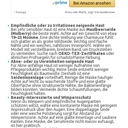
Bei Amazon ansehen
*
Preis inkl. MwSt., zzgl. Versandkosten
Anzeige
Empfindliche oder zu Irritationen neigende Haut
Bei sehr sensibler Haut ist eine Maske aus
Maulbeerseide
(Mulberry)
die beste Wahl. Achte auf ein Gewicht von etwa
19–25 Momme
. Eine dichte Webung wie Charmeuse fühlt
sich glatter an als grobe Wildseide. Wichtig sind flache
Nähte und ein weiches, nahtloses Innenprofil. Wähle ein
Modell mit verstellbarem, breitem Band, um Druckstellen
zu vermeiden. Suche nach
OEKO-TEX-Zertifikaten
oder
ähnlichen Prüfsiegeln für schadstoffarme Färbung.
Akne- oder zu Unreinheiten neigende Haut
Für Akne-anfällige Haut ist weniger Aufnahme von
Pflegeprodukten wichtig. Reine Seide entzieht weniger
Feuchtigkeit als Baumwolle. Deshalb ist eine
Seideninnenlage
vorteilhaft. Reinige die Maske häufiger.
Achte auf leicht zu waschende Stoffe und eine glatte
Oberfläche ohne strukturierte Nähte, die Bakterienfänge
bilden könnten. Vermeide dichte Schaumfüllungen, die
Feuchtigkeit halten.
Beauty-Interessierte und Wimpernschutz
Wenn du Wimpern und empfindliche Augenpartien
schützen willst, wähle eine konturierte Maske mit geringem
Anpressdruck über den Augen. Eine doppellagige Seide
oder eine weiche Polsterung sorgt für Abstand zur
Wimpernzone. Achte auf eine glatte Innenlage und saubere
Kanten. Eine Maske, die Serumreste nicht massiv aufsaugt,
ist hier praktisch.