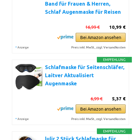
Band für Frauen & Herren,
Schlaf Augenmaske für Reisen
16,99 €
10,99 €
Bei Amazon ansehen
*
Preis inkl. MwSt., zzgl. Versandkosten
Anzeige
EMPFEHLUNG
Schlafmaske für Seitenschläfer,
Laitver Aktualisiert
Augenmaske
6,99 €
5,37 €
Bei Amazon ansehen
*
Preis inkl. MwSt., zzgl. Versandkosten
Anzeige
EMPFEHLUNG
lulir 2 Stück Schlafmaske für