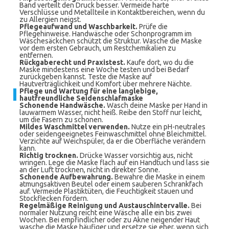
Band verteilt den Druck besser. Vermeide harte
Verschlüsse und Metallteile in Kontaktbereichen, wenn du
zu Allergien neigst.
Pflegeaufwand und Waschbarkeit.
Prüfe die
Pflegehinweise. Handwäsche oder Schonprogramm im
Wäschesäckchen schützt die Struktur. Wasche die Maske
vor dem ersten Gebrauch, um Restchemikalien zu
entfernen.
Rückgaberecht und Praxistest.
Kaufe dort, wo du die
Maske mindestens eine Woche testen und bei Bedarf
zurückgeben kannst. Teste die Maske auf
Hautverträglichkeit und Komfort über mehrere Nächte.
Pflege und Wartung für eine langlebige,
hautfreundliche Seidenschlafmaske
Schonende Handwäsche.
Wasch deine Maske per Hand in
lauwarmem Wasser, nicht heiß. Reibe den Stoff nur leicht,
um die Fasern zu schonen.
Mildes Waschmittel verwenden.
Nutze ein pH-neutrales
oder seidengeeignetes Feinwaschmittel ohne Bleichmittel.
Verzichte auf Weichspüler, da er die Oberfläche verändern
kann.
Richtig trocknen.
Drücke Wasser vorsichtig aus, nicht
wringen. Lege die Maske flach auf ein Handtuch und lass sie
an der Luft trocknen, nicht in direkter Sonne.
Schonende Aufbewahrung.
Bewahre die Maske in einem
atmungsaktiven Beutel oder einem sauberen Schrankfach
auf. Vermeide Plastiktüten, die Feuchtigkeit stauen und
Stockflecken fördern.
Regelmäßige Reinigung und Austauschintervalle.
Bei
normaler Nutzung reicht eine Wäsche alle ein bis zwei
Wochen. Bei empfindlicher oder zu Akne neigender Haut
wasche die Maske häufiger und ersetze sie eher, wenn sich