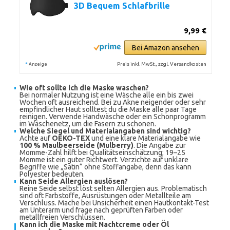
3D Bequem Schlafbrille
9,99 €
Bei Amazon ansehen
*
Preis inkl. MwSt., zzgl. Versandkosten
Anzeige
Wie oft sollte ich die Maske waschen?
Bei normaler Nutzung ist eine Wäsche alle ein bis zwei
Wochen oft ausreichend. Bei zu Akne neigender oder sehr
empfindlicher Haut solltest du die Maske alle paar Tage
reinigen. Verwende Handwäsche oder ein Schonprogramm
im Wäschenetz, um die Fasern zu schonen.
Welche Siegel und Materialangaben sind wichtig?
Achte auf
OEKO-TEX
und eine klare Materialangabe wie
100 % Maulbeerseide (Mulberry)
. Die Angabe zur
Momme-Zahl hilft bei Qualitätseinschätzung; 19–25
Momme ist ein guter Richtwert. Verzichte auf unklare
Begriffe wie „Satin“ ohne Stoffangabe, denn das kann
Polyester bedeuten.
Kann Seide Allergien auslösen?
Reine Seide selbst löst selten Allergien aus. Problematisch
sind oft Farbstoffe, Ausrüstungen oder Metallteile am
Verschluss. Mache bei Unsicherheit einen Hautkontakt-Test
am Unterarm und frage nach geprüften Farben oder
metallfreien Verschlüssen.
Kann ich die Maske mit Nachtcreme oder Öl