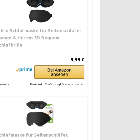
ritin Schlafmaske für Seitenschläfer
amen & Herren 3D Bequem
chlafbrille
9,99 €
Bei Amazon
ansehen
Preis inkl. MwSt., zzgl. Versandkosten
nzeige
chlafmaske für Seitenschläfer,