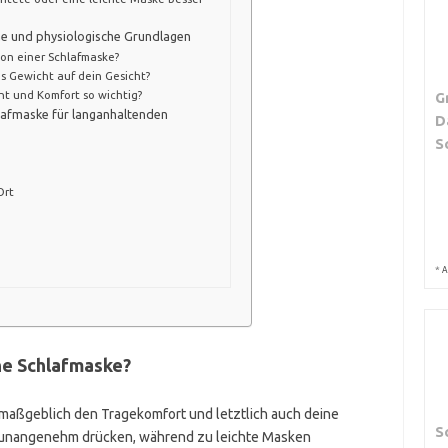
he und physiologische Grundlagen
ion einer Schlafmaske?
s Gewicht auf dein Gesicht?
t und Komfort so wichtig?
G
lafmaske für langanhaltenden
D
S
Ort
*
A
ine Schlafmaske?
maßgeblich den Tragekomfort und letztlich auch deine
S
 unangenehm drücken, während zu leichte Masken