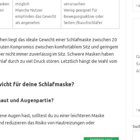
asken
möglich
verursachen
*
A
en
Manche Nutzer
Wenig geeignet für
empfinden das Gewicht
Bewegungsaktive oder
als angenehm
Seiten-/Bauchschläfer
hen liegt das ideale Gewicht einer Schlafmaske zwischen 20
guten Kompromiss zwischen komfortablem Sitz und geringem
er nicht immer zuverlässig im Sitz. Schwere Masken haben
G
hlaf durch zu viel Druck stören. Letztlich hängt die Wahl vom
S
A
icht für deine Schlafmaske?
shaut und Augenpartie?
*
A
ne Augen hast, solltest du zu einer leichteren Maske
nd reduzieren das Risiko von Hautreizungen oder
Suc