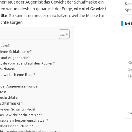
her Haut oder Augen ist das Gewicht der Schlafmaske ein
Kan
igen wir uns deshalb genau mit der Frage,
wie viel Gewicht
Spa
llte
. So kannst du besser einschätzen, welche Maske für
ächte sorgen.
Bes
maske?
 deine Schlafmaske?
t und Augenpartie?
G
äfst du vorwiegend auf dem Rücken?
S
unktionen?
 wirklich eine Rolle?
H
 oder Augenerkrankungen
ress
auchschläfer
 Schlafmasken
e den Schlaf wirklich?
*
A
das Gewicht optimiert sind?
fmaske am besten einschätzen?
heitsschädlich sein?
chtete oder eine leichte Maske besser