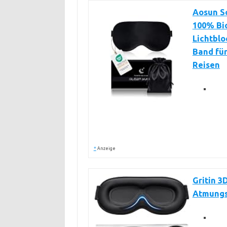
Aosun Sc
100% Bi
Lichtblo
Band für
Reisen
*
Anzeige
Gritin 3
Atmungsa