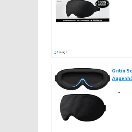
*
Anzeige
Gritin S
Augenhöh