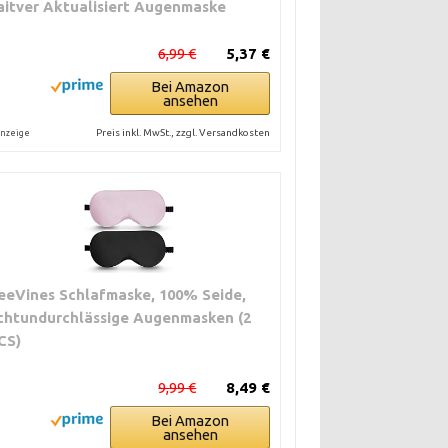
aitver Aktualisiert Augenmaske
6,99 €
5,37 €
Bei Amazon
ansehen
Preis inkl. MwSt., zzgl. Versandkosten
nzeige
eeVines Schlafmaske, 100% Seide,
ichtundurchlässige Augenmasken (2
CS)
9,99 €
8,49 €
Bei Amazon
ansehen