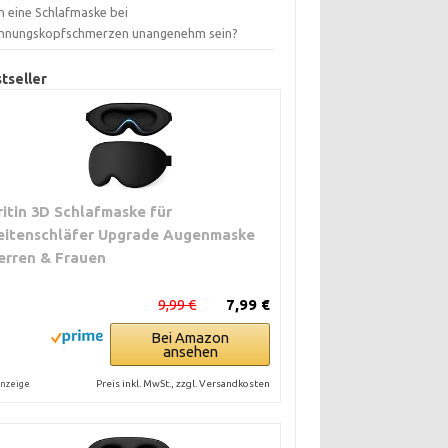
n eine Schlafmaske bei
nnungskopfschmerzen unangenehm sein?
tseller
ritin 3D Schlafmaske für
eitenschläfer Upgrade Augenmaske
erren & Frauen
9,99 €
7,99 €
Bei Amazon
ansehen
Preis inkl. MwSt., zzgl. Versandkosten
nzeige