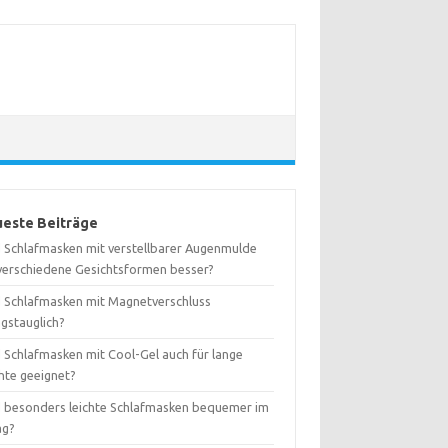
este Beiträge
d Schlafmasken mit verstellbarer Augenmulde
 verschiedene Gesichtsformen besser?
d Schlafmasken mit Magnetverschluss
agstauglich?
d Schlafmasken mit Cool-Gel auch für lange
hte geeignet?
d besonders leichte Schlafmasken bequemer im
ag?