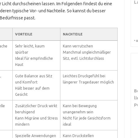
L
r Licht durchscheinen lassen. Im Folgenden findest du eine
eren typische Vor- und Nachteile. So kannst du besser
Bedürfnisse passt.
VORTEILE
NACHTEILE
*
A
fache
Sehr leicht, kaum
Kann verrutschen
spürbar
Manchmal ungleichmäßiger
Ideal für empfindliche
Sitz, evtl. Lichtdurchlass
Haut
,
Gute Balance aus Sitz
Leichtes Druckgefühl bei
und Komfort
längerer Tragedauer möglich
Hält besser auf dem
B
Gesicht
l
P
lle
Zusätzlicher Druck wirkt
Kann bei Bewegung
beruhigend
unangenehm sein
Kann Migräne und Stress
Nicht für jede Gesichtsform
mindern
ideal
Spezielle Anwendungen
Kann Druckstellen