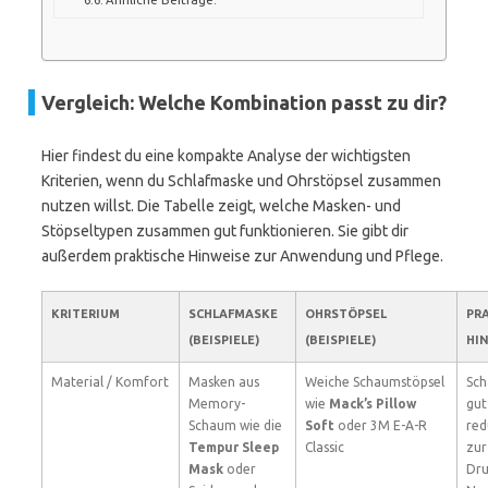
Vergleich: Welche Kombination passt zu dir?
Hier findest du eine kompakte Analyse der wichtigsten
Kriterien, wenn du Schlafmaske und Ohrstöpsel zusammen
nutzen willst. Die Tabelle zeigt, welche Masken- und
Stöpseltypen zusammen gut funktionieren. Sie gibt dir
außerdem praktische Hinweise zur Anwendung und Pflege.
KRITERIUM
SCHLAFMASKE
OHRSTÖPSEL
PR
(BEISPIELE)
(BEISPIELE)
HI
Material / Komfort
Masken aus
Weiche Schaumstöpsel
Sch
Memory-
wie
Mack’s Pillow
gut
Schaum wie die
Soft
oder 3M E-A-R
red
Tempur Sleep
Classic
zur
Mask
oder
Dru