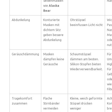
Seidenmasken
Nas
wie
Alaska
Bear
Abdunkelung
Konturierte
Ohrstöpsel
Wic
Masken mit
beeinflussen Licht nicht
Pas
dichtem Sitz
Nas
geben bessere
Mas
Abdunkelung
ode
nut
Geräuschdämmung
Masken
Schaumstöpsel
Für
dämpfen keine
dämmen am besten.
Um
Geräusche
Silikon-Stopfen bieten
Hig
Wiederverwendbarkeit.
Für
Geb
od
wie
Fil
Tragekomfort
Flache
Kleine, weich geformte
Ach
zusammen
Stirnbänder
Stöpsel drücken
Kom
vermeiden
weniger
bre