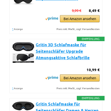
9,99 €
8,49 €
Bei Amazon ansehen
*
Preis inkl. MwSt., zzgl. Versandkosten
Anzeige
EMPFEHLUNG
Gritin 3D Schlafmaske für
Seitenschläfer Upgrade
Atmungsaktive Schlafbrille
10,99 €
Bei Amazon ansehen
*
Preis inkl. MwSt., zzgl. Versandkosten
Anzeige
EMPFEHLUNG
Gritin Schlafmaske für
Seitenschläfer Damen & Herren