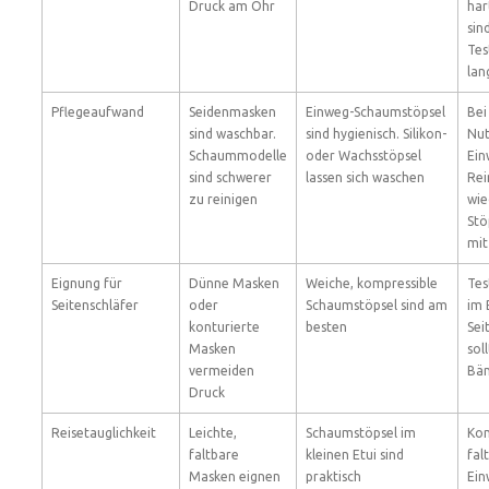
Druck am Ohr
har
sin
Tes
lan
Pflegeaufwand
Seidenmasken
Einweg-Schaumstöpsel
Bei
sind waschbar.
sind hygienisch. Silikon-
Nut
Schaummodelle
oder Wachsstöpsel
Ein
sind schwerer
lassen sich waschen
Rei
zu reinigen
wie
Stö
mit
Eignung für
Dünne Masken
Weiche, kompressible
Tes
Seitenschläfer
oder
Schaumstöpsel sind am
im 
konturierte
besten
Sei
Masken
sol
vermeiden
Bän
Druck
Reisetauglichkeit
Leichte,
Schaumstöpsel im
Kom
faltbare
kleinen Etui sind
fal
Masken eignen
praktisch
Ein