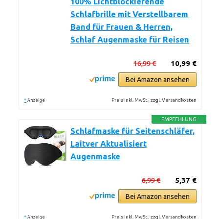
100% Lichtblockierende
Schlafbrille mit Verstellbarem
Band für Frauen & Herren,
Schlaf Augenmaske für Reisen
16,99 €
10,99 €
Bei Amazon ansehen
*
Preis inkl. MwSt., zzgl. Versandkosten
Anzeige
EMPFEHLUNG
Schlafmaske für Seitenschläfer,
Laitver Aktualisiert
Augenmaske
6,99 €
5,37 €
Bei Amazon ansehen
*
Preis inkl. MwSt., zzgl. Versandkosten
Anzeige