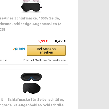
eeVines Schlafmaske, 100% Seide,
ichtundurchlässige Augenmasken (2
CS)
9,99 €
8,49 €
Bei Amazon
ansehen
Preis inkl. MwSt., zzgl. Versandkosten
nzeige
ritin Schlafmaske für Seitenschläfer,
pgrade 3D Augenhöhlen Schlafbrille