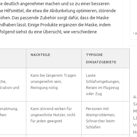
ke deutlich angenehmer machen und so zu einer besseren
ne Hilfsmittel, die etwa die Abdunkelung optimieren, störende
öhen. Das passende Zubehör sorgt dafür, dass die Maske
 handhaben lässt. Einige Produkte ergänzen die Maske, indem
folgend siehst du eine Übersicht, wie verschiedene
*
A
NACHTEILE
TYPISCHE
B
EINSATZGEBIETE
Kann bei längerem Tragen
Laute
3
che,
unangenehm sein,
Schlafumgebungen,
tration und
Reinigung nötig
Reisen im Flugzeug
oder Zug
A
S
senatmung,
Kann störend wirken für
Personen mit
B
M
chen
ungewohnte Nutzer, nicht
Atemproblemen,
N
L
für jeden geeignet
Schnarcher beim
V
Schlafen
H