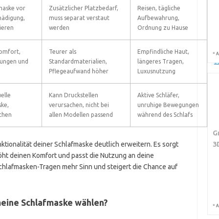
maske vor
Zusätzlicher Platzbedarf,
Reisen, tägliche
S
hädigung,
muss separat verstaut
Aufbewahrung,
M
ieren
werden
Ordnung zu Hause
omfort,
Teurer als
Empfindliche Haut,
Bl
*
A
zungen und
Standardmaterialien,
längeres Tragen,
S
Pflegeaufwand höher
Luxusnutzung
elle
Kann Druckstellen
Aktive Schläfer,
U
ke,
verursachen, nicht bei
unruhige Bewegungen
K
schen
allen Modellen passend
während des Schlafs
z
G
3
ktionalität deiner Schlafmaske deutlich erweitern. Es sorgt
höht deinen Komfort und passt die Nutzung an deine
chlafmasken-Tragen mehr Sinn und steigert die Chance auf
meine Schlafmaske wählen?
*
A