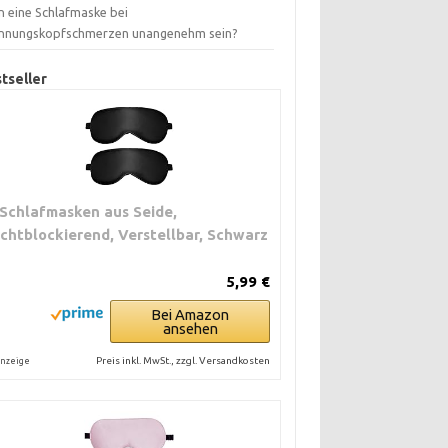
n eine Schlafmaske bei
nnungskopfschmerzen unangenehm sein?
tseller
 Schlafmasken aus Seide,
ichtblockierend, Verstellbar, Schwarz
5,99 €
Bei Amazon
ansehen
Preis inkl. MwSt., zzgl. Versandkosten
nzeige