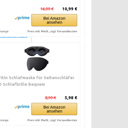
amsonite Sleep
16,99 €
10,99 €
ask Case
Bei Amazon
ansehen
issy
Preis inkl. MwSt., zzgl. Versandkosten
nzeige
eidenschlafmaske
niverselle
opfband-Clips,
.B. von MZOO
ritin Schlafmaske für Seitenschläfer
D Schlafbrille Bequem
8,99 €
5,98 €
Bei Amazon
ansehen
Preis inkl. MwSt., zzgl. Versandkosten
nzeige