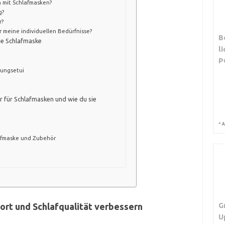
n mit Schlafmasken?
g?
r?
 meine individuellen Bedürfnisse?
B
ne Schlafmaske
l
P
rungsetui
 für Schlafmasken und wie du sie
*
A
afmaske und Zubehör
G
ort und Schlafqualität verbessern
U