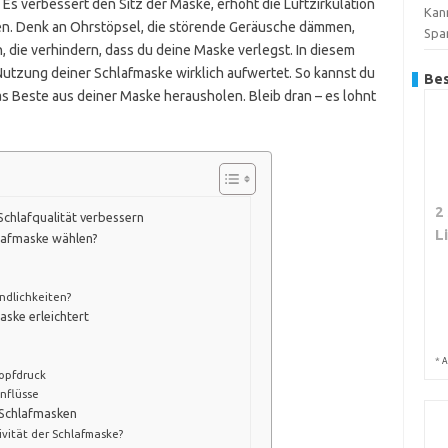
Es verbessert den Sitz der Maske, erhöht die Luftzirkulation
Kan
nnen. Denk an Ohrstöpsel, die störende Geräusche dämmen,
Spa
die verhindern, dass du deine Maske verlegst. In diesem
 Nutzung deiner Schlafmaske wirklich aufwertet. So kannst du
Bes
s Beste aus deiner Maske herausholen. Bleib dran – es lohnt
2
chlafqualität verbessern
L
hlafmaske wählen?
ndlichkeiten?
aske erleichtert
*
A
nopfdruck
inflüsse
 Schlafmasken
ivität der Schlafmaske?