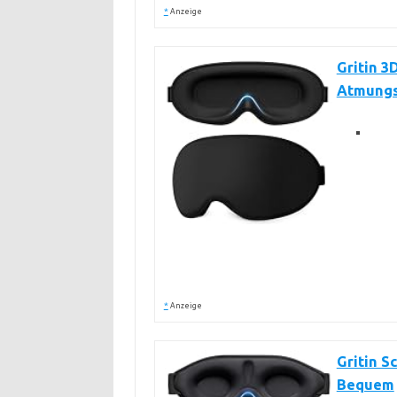
*
Anzeige
Gritin 3
Atmungs
*
Anzeige
Gritin S
Bequem