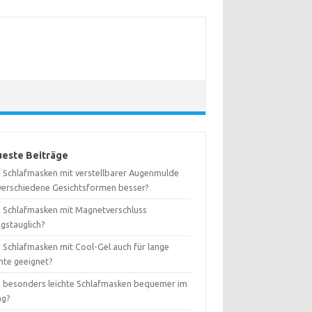
este Beiträge
d Schlafmasken mit verstellbarer Augenmulde
 verschiedene Gesichtsformen besser?
d Schlafmasken mit Magnetverschluss
agstauglich?
d Schlafmasken mit Cool-Gel auch für lange
hte geeignet?
d besonders leichte Schlafmasken bequemer im
ag?