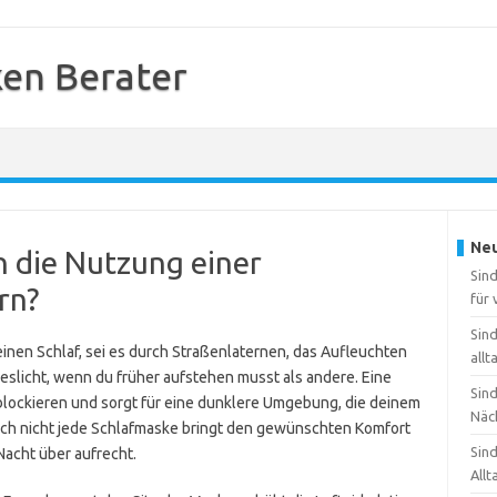
en Berater
Neu
 die Nutzung einer
Sin
rn?
für
Sin
einen Schlaf, sei es durch Straßenlaternen, das Aufleuchten
allt
slicht, wenn du früher aufstehen musst als andere. Eine
Sin
u blockieren und sorgt für eine dunklere Umgebung, die deinem
Näc
och nicht jede Schlafmaske bringt den gewünschten Komfort
Sin
Nacht über aufrecht.
Allt